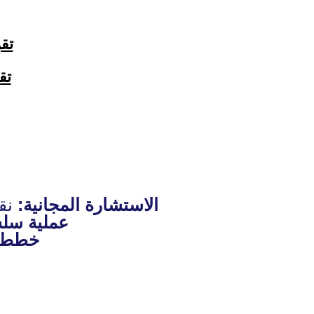
تق
تق
الاستشارة المجانية:
نقد
عملية سل
خطط د