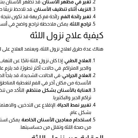
تغير في مظهر الأسنان
: قد تظهر الأسنان بش
النزيف أثناء تنظيف الأسنان
: قد تلاحظ نزيفًا 
تغير رائحة الفم
: رائحة فم كريهة قد تكون نتيجة
تراجع اللثة
: يمكن ملاحظة تراجع واضح في أنسجة
كيفية علاج نزول اللثة
هناك عدة طرق لعلاج نزول اللثة، ويعتمد العلاج على 
العلاج الطبي
: إذا كان نزول اللثة ناتجًا عن ال
والجير المتراكم. في حالات أكثر تطورًا، قد يلزم 
العلاج الجراحي
: في الحالات الشديدة، قد يلجأ ا
الأنسجة من مكان آخر في الفم لتغطية المناط
العناية بالأسنان بشكل منتظم
: التأكد من ت
تراكم الجير والبكتيريا.
تغيير نمط الحياة
: الإقلاع عن التدخين، والاه
بشكل عام.
استخدام معاجين الأسنان الخاصة
: يمكن استخ
من صحة اللثة وتقلل من حساسيتها.