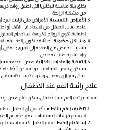
يخلق بيئة مناسبة للبكتيريا التي تطلق روائح كريهة،
من مشكلة الرائحة.
الأمراض التنفسية
: الأمراض مثل نزلات البرد أ
عندما يعاني الطفل من انسداد في الأنف أو احت
احتمالية تكون الروائح الكريهة. استخدام المحلو
مشاكل هضمية
: أحيانًا، قد تكون رائحة الفم
يتسرب الحمض من المعدة إلى المريء، يمكن أن ي
واستشارة طبيب مختص.
التغذية والعادات الغذائية
: بعض الأطعمة مثل 
قد يكون نقص الفيتامينات والمعادن أيضًا عاملا
غذائي متوازن وصحي، وشرب كميات كافية من ال
علاج رائحة الفم عند الأطفال
لمعالجة رائحة الفم عند الأطفال، يمكن اتباع بعض الإج
تنظيف الفم بانتظام
: تأكد من أن الطفل ينظف 
استخدم فرشاة ناعمة تتناسب مع حجم فم الطف
استخدام الخيط
: تعليم الطفل كيفية استخدام خي
من بين الأسنان.