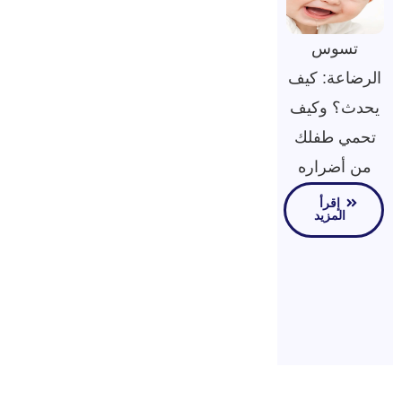
تسوس
الرضاعة: كيف
يحدث؟ وكيف
تحمي طفلك
من أضراره
إقرأ
المزيد